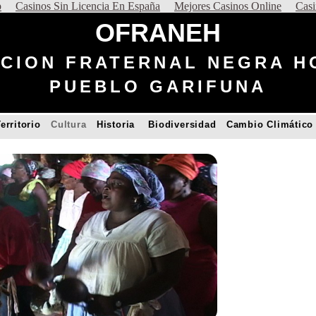
p
Casinos Sin Licencia En España
Mejores Casinos Online
Casi
OFRANEH
CION FRATERNAL NEGRA 
PUEBLO GARIFUNA
erritorio
Cultura
Historia
Biodiversidad
Cambio Climátic