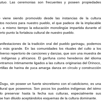
tuo. Las ceremonias son frecuentes y poseen propiedades
e viene siendo promovido desde las instancias de la cultura
tos nocivos para nuestro pueblo, el que padece de la implacable
nas. a mismo tiempo la educación monolingüe impartida durante el
erto punto la fortaleza cultural de nuestro pueblo.
nifestaciones de la tradición oral del pueblo garinagu, podemos
o más grande. En las comunidades los rituales del culto a los
verso repertorio de canciones y danzas, que son una muestra de
s indígenas y africanos. El garífuna como herederos del idioma
tramos íntimamente ligados a las cultura originarias del Orinoco,
rtillas de harina de yuca amarga danza en círculo y construcción
Dugu, sin poseer un fuerte sincretismo con el catolicismo, es una
ultural que poseemos. Son pocos los pueblos indígenas del istmo
o preservar hasta la fecha sus culturas, especialmente sus
 se han diluido aceptándolos esquemas de la cultura dominante.