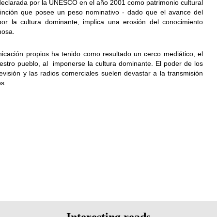
o declarada por la UNESCO en el año 2001 como patrimonio cultural
stinción que posee un peso nominativo - dado que el avance del
por la cultura dominante, implica una erosión del conocimiento
nosa.
cación propios ha tenido como resultado un cerco mediático, el
stro pueblo, al imponerse la cultura dominante. El poder de los
evisión y las radios comerciales suelen devastar a la transmisión
os
Interesting reads