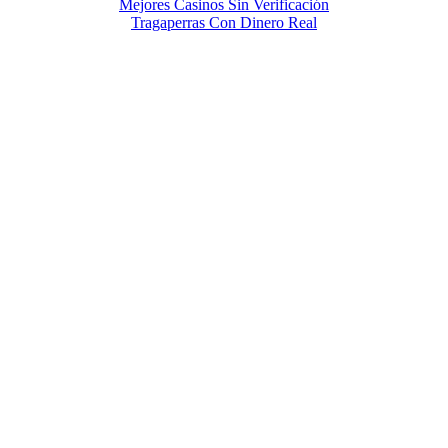
Mejores Casinos Sin Verificación
Tragaperras Con Dinero Real