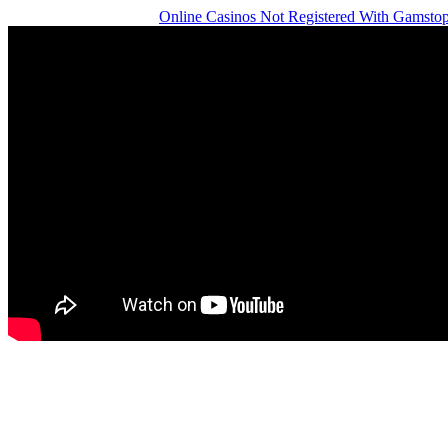
Online Casinos Not Registered With Gamsto