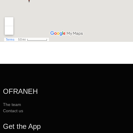
OFRANEH
The team
Contact us
Get the App